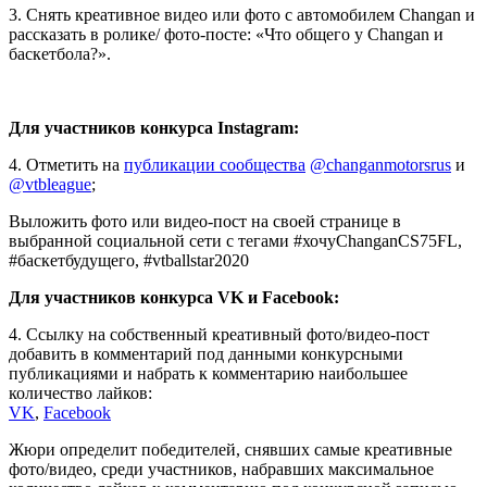
3. Снять креативное видео или фото с автомобилем Changan и
рассказать в ролике/ фото-посте: «Что общего у Changan и
баскетбола?».
Для участников конкурса Instagram:
4. Отметить на
публикации сообщества
@changanmotorsrus
и
@vtbleague
;
Выложить фото или видео-пост на своей странице в
выбранной социальной сети с тегами #хочуChanganCS75FL,
#баскетбудущего, #vtballstar2020
Для участников конкурса VK и Facebook:
4. Ссылку на собственный креативный фото/видео-пост
добавить в комментарий под данными конкурсными
публикациями и набрать к комментарию наибольшее
количество лайков:
VK
,
Facebook
Жюри определит победителей, снявших самые креативные
фото/видео, среди участников, набравших максимальное