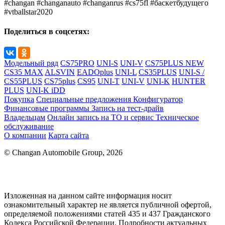
#changan #changanauto #changanrus #cs75fl #баскетбудущего
#vtballstar2020
Поделиться в соцсетях:
Модельный ряд
CS75PRO
UNI-S
UNI-V
CS75PLUS NEW
CS35 MAX
ALSVIN
EADOplus
UNI-L
CS35PLUS
UNI-S /
CS55PLUS
CS75plus
CS95
UNI-T
UNI-V
UNI-K
HUNTER
PLUS
UNI-K iDD
Покупка
Специальные предложения
Конфигуратор
Финансовые программы
Запись на тест-драйв
Владельцам
Онлайн запись на ТО и сервис
Техническое
обслуживание
О компании
Карта сайта
© Changan Automobile Group, 2026
Изложенная на данном сайте информация носит
ознакомительный характер не является публичной офертой,
определяемой положениями статей 435 и 437 Гражданского
Кодекса Российской Федерации. Подробности актуальных