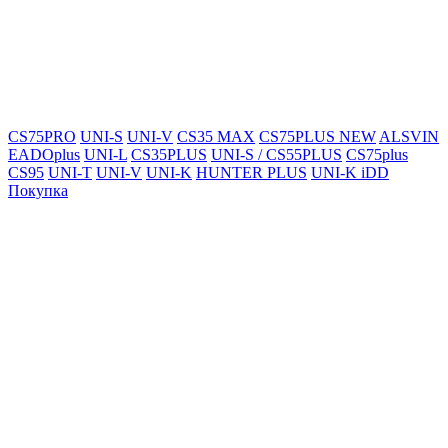
CS75PRO
UNI-S
UNI-V
CS35 MAX
CS75PLUS NEW
ALSVIN
EADOplus
UNI-L
CS35PLUS
UNI-S / CS55PLUS
CS75plus
CS95
UNI-T
UNI-V
UNI-K
HUNTER PLUS
UNI-K iDD
Покупка