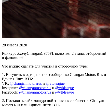
28 января 2020
Конкурс #хочуChanganCS75FL включает 2 этапа: отборочный
и финальный.
Что нужно сделать для участия в отборочном туре:
1. Вступить в официальное сообщество Changan Motors Rus и
Единая Лига ВТБ:
VK:
@changanmotorsrus
и
@vtbleague
Instagram:
@changanmotorsrus
и
@vtbleague
Facebook:
@changanmotorsrus
и
@vtbleague
2. Поставить лайк конкурсной записи в сообществе Changan
Motors Rus или Единой Лиги ВТБ