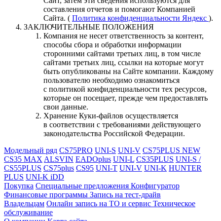
Сайт, затем эти сведения используются для
составления отчетов и помогают Компанией
Сайта. (
Политика конфиденциальности Яндекс
).
ЗАКЛЮЧИТЕЛЬНЫЕ ПОЛОЖЕНИЯ
Компания не несет ответственность за контент,
способы сбора и обработки информации
сторонними сайтами третьих лиц, в том числе
сайтами третьих лиц, ссылки на которые могут
быть опубликованы на Сайте компании. Каждому
пользователю необходимо ознакомиться
с политикой конфиденциальности тех ресурсов,
которые он посещает, прежде чем предоставлять
свои данные.
Хранение Куки-файлов осуществляется
в соответствии с требованиями действующего
законодательства Российской Федерации.
Модельный ряд
CS75PRO
UNI-S
UNI-V
CS75PLUS NEW
CS35 MAX
ALSVIN
EADOplus
UNI-L
CS35PLUS
UNI-S /
CS55PLUS
CS75plus
CS95
UNI-T
UNI-V
UNI-K
HUNTER
PLUS
UNI-K iDD
Покупка
Специальные предложения
Конфигуратор
Финансовые программы
Запись на тест-драйв
Владельцам
Онлайн запись на ТО и сервис
Техническое
обслуживание