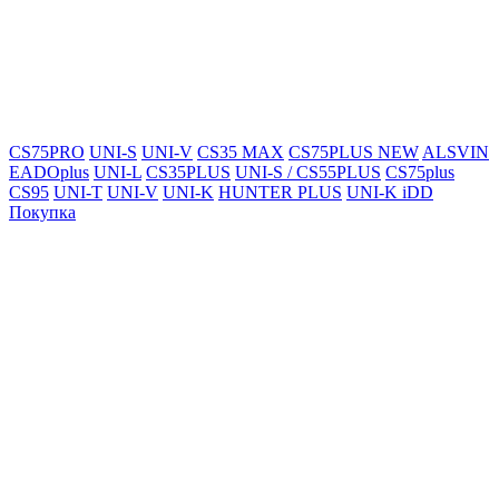
CS75PRO
UNI-S
UNI-V
CS35 MAX
CS75PLUS NEW
ALSVIN
EADOplus
UNI-L
CS35PLUS
UNI-S / CS55PLUS
CS75plus
CS95
UNI-T
UNI-V
UNI-K
HUNTER PLUS
UNI-K iDD
Покупка