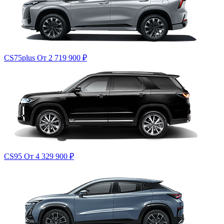
CS75plus
От 2 719 900
₽
CS95
От 4 329 900
₽