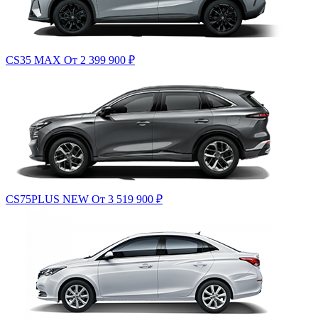
CS35 MAX
От 2 399 900
₽
CS75PLUS NEW
От 3 519 900
₽