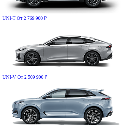
UNI-T
От 2 769 900
₽
UNI-V
От 2 509 900
₽