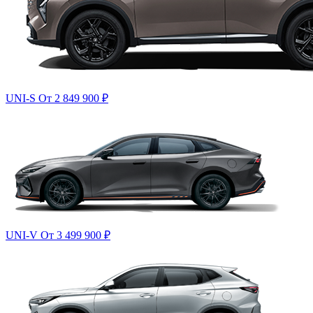
UNI-S
От 2 849 900
₽
UNI-V
От 3 499 900
₽