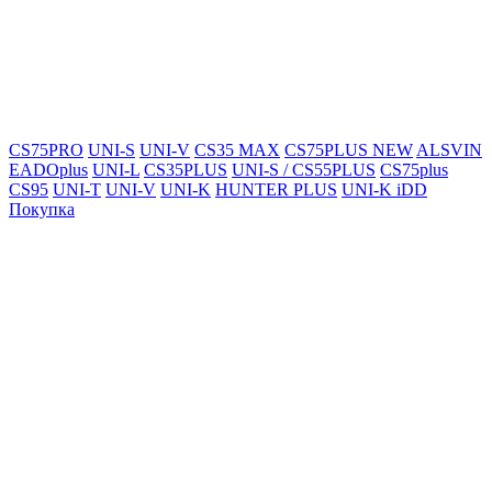
CS75PRO
UNI-S
UNI-V
CS35 MAX
CS75PLUS NEW
ALSVIN
EADOplus
UNI-L
CS35PLUS
UNI-S / CS55PLUS
CS75plus
CS95
UNI-T
UNI-V
UNI-K
HUNTER PLUS
UNI-K iDD
Покупка