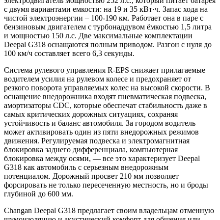
электродвигатель мощностью 252 л.с., который питает батарея
с двумя вариантами емкости: на 19 и 35 кВт·ч. Запас хода на
чистой электроэнергии – 100-190 км. Работает она в паре с
бензиновым двигателем с турбонаддувом ёмкостью 1,5 литра
и мощностью 150 л.с. Две максимальные комплектации
Deepal G318 оснащаются полным приводом. Разгон с нуля до
100 км/ч составляет всего 6,3 секунды.
Система рулевого управления R-EPS снижает прилагаемые
водителем усилия на рулевом колесе и предохраняет от
резкого поворота управляемых колес на высокой скорости. В
оснащение внедорожника входят пневматическая подвеска,
амортизаторы CDC, которые обеспечат стабильность даже в
самых критических дорожных ситуациях, сохраняя
устойчивость и баланс автомобиля. За городом водитель
может активировать один из пяти внедорожных режимов
движения. Регулируемая подвеска и электромагнитная
блокировка заднего дифференциала, компьютерная
блокировка между осями, — все это характеризует Deepal
G318 как автомобиль с серьезным внедорожным
потенциалом. Дорожный просвет 210 мм позволяет
форсировать не только пересеченную местность, но и броды
глубиной до 600 мм.
Changan Deepal G318 предлагает своим владельцам отменную
шумоизоляцию и акустический комфорт для общения или