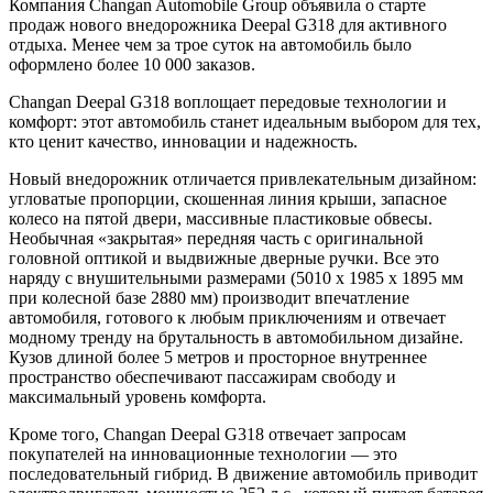
Компания Changan Automobile Group объявила о старте
продаж нового внедорожника Deepal G318 для активного
отдыха. Менее чем за трое суток на автомобиль было
оформлено более 10 000 заказов.
Changan Deepal G318 воплощает передовые технологии и
комфорт: этот автомобиль станет идеальным выбором для тех,
кто ценит качество, инновации и надежность.
Новый внедорожник отличается привлекательным дизайном:
угловатые пропорции, скошенная линия крыши, запасное
колесо на пятой двери, массивные пластиковые обвесы.
Необычная «закрытая» передняя часть с оригинальной
головной оптикой и выдвижные дверные ручки. Все это
наряду с внушительными размерами (5010 х 1985 х 1895 мм
при колесной базе 2880 мм) производит впечатление
автомобиля, готового к любым приключениям и отвечает
модному тренду на брутальность в автомобильном дизайне.
Кузов длиной более 5 метров и просторное внутреннее
пространство обеспечивают пассажирам свободу и
максимальный уровень комфорта.
Кроме того, Changan Deepal G318 отвечает запросам
покупателей на инновационные технологии — это
последовательный гибрид. В движение автомобиль приводит