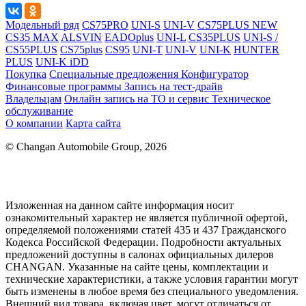
Модельный ряд
CS75PRO
UNI-S
UNI-V
CS75PLUS NEW
CS35 MAX
ALSVIN
EADOplus
UNI-L
CS35PLUS
UNI-S /
CS55PLUS
CS75plus
CS95
UNI-T
UNI-V
UNI-K
HUNTER
PLUS
UNI-K iDD
Покупка
Специальные предложения
Конфигуратор
Финансовые программы
Запись на тест-драйв
Владельцам
Онлайн запись на ТО и сервис
Техническое
обслуживание
О компании
Карта сайта
© Changan Automobile Group, 2026
Изложенная на данном сайте информация носит
ознакомительный характер не является публичной офертой,
определяемой положениями статей 435 и 437 Гражданского
Кодекса Российской Федерации. Подробности актуальных
предложений доступны в салонах официальных дилеров
CHANGAN. Указанные на сайте цены, комплектации и
технические характеристики, а также условия гарантии могут
быть изменены в любое время без специального уведомления.
Внешний вид товара, включая цвет, могут отличаться от