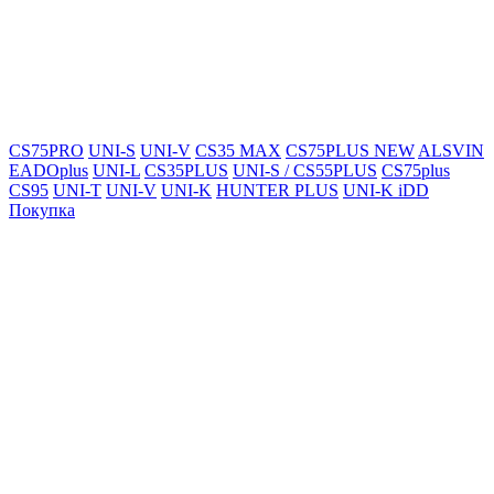
CS75PRO
UNI-S
UNI-V
CS35 MAX
CS75PLUS NEW
ALSVIN
EADOplus
UNI-L
CS35PLUS
UNI-S / CS55PLUS
CS75plus
CS95
UNI-T
UNI-V
UNI-K
HUNTER PLUS
UNI-K iDD
Покупка