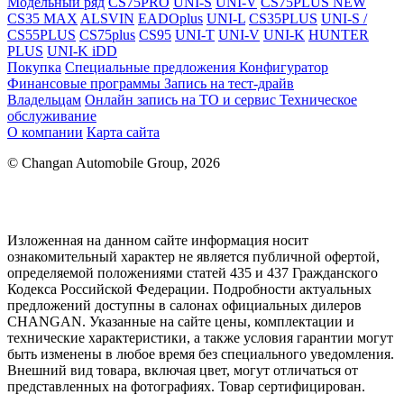
Модельный ряд
CS75PRO
UNI-S
UNI-V
CS75PLUS NEW
CS35 MAX
ALSVIN
EADOplus
UNI-L
CS35PLUS
UNI-S /
CS55PLUS
CS75plus
CS95
UNI-T
UNI-V
UNI-K
HUNTER
PLUS
UNI-K iDD
Покупка
Специальные предложения
Конфигуратор
Финансовые программы
Запись на тест-драйв
Владельцам
Онлайн запись на ТО и сервис
Техническое
обслуживание
О компании
Карта сайта
© Changan Automobile Group, 2026
Изложенная на данном сайте информация носит
ознакомительный характер не является публичной офертой,
определяемой положениями статей 435 и 437 Гражданского
Кодекса Российской Федерации. Подробности актуальных
предложений доступны в салонах официальных дилеров
CHANGAN. Указанные на сайте цены, комплектации и
технические характеристики, а также условия гарантии могут
быть изменены в любое время без специального уведомления.
Внешний вид товара, включая цвет, могут отличаться от
представленных на фотографиях. Товар сертифицирован.