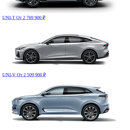
UNI-T
От 2 769 900
₽
UNI-V
От 2 509 900
₽