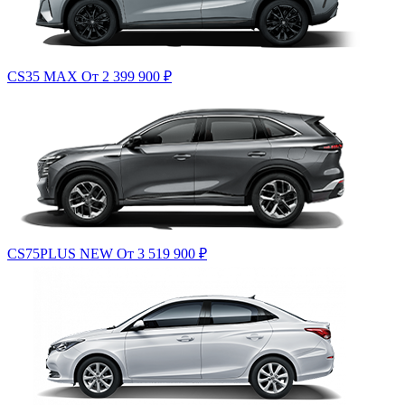
CS35 MAX
От 2 399 900
₽
CS75PLUS NEW
От 3 519 900
₽