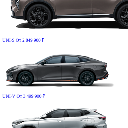
UNI-S
От 2 849 900
₽
UNI-V
От 3 499 900
₽