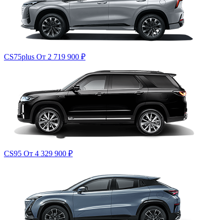
CS75plus
От 2 719 900
₽
CS95
От 4 329 900
₽