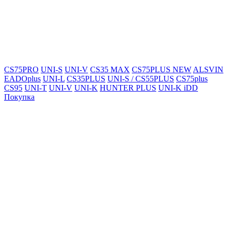
CS75PRO
UNI-S
UNI-V
CS35 MAX
CS75PLUS NEW
ALSVIN
EADOplus
UNI-L
CS35PLUS
UNI-S / CS55PLUS
CS75plus
CS95
UNI-T
UNI-V
UNI-K
HUNTER PLUS
UNI-K iDD
Покупка