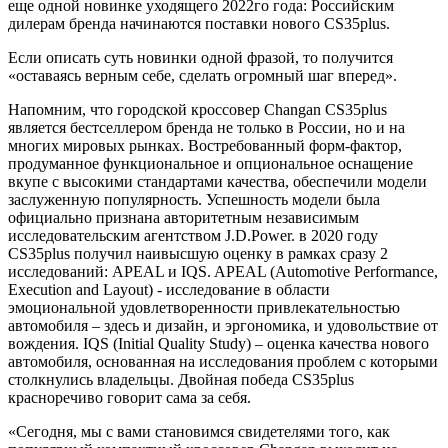
еще одной новинке уходящего 2022го года: Российским
дилерам бренда начинаются поставки нового CS35plus.
Если описать суть новинки одной фразой, то получится
«оставаясь верным себе, сделать огромный шаг вперед».
Напомним, что городской кроссовер Changan CS35plus
является бестселлером бренда не только в России, но и на
многих мировых рынках. Востребованный форм-фактор,
продуманное функциональное и опциональное оснащение
вкупе с высокими стандартами качества, обеспечили модели
заслуженную популярность. Успешность модели была
официально признана авторитетным независимым
исследовательским агентством J.D.Power. в 2020 году
CS35plus получил наивысшую оценку в рамках сразу 2
исследований: APEAL и IQS. APEAL (Automotive Performance,
Execution and Layout) - исследование в области
эмоциональной удовлетворенности привлекательностью
автомобиля – здесь и дизайн, и эргономика, и удовольствие от
вождения. IQS (Initial Quality Study) – оценка качества нового
автомобиля, основанная на исследования проблем с которыми
столкнулись владельцы. Двойная победа CS35plus
красноречиво говорит сама за себя.
«Сегодня, мы с вами становимся свидетелями того, как