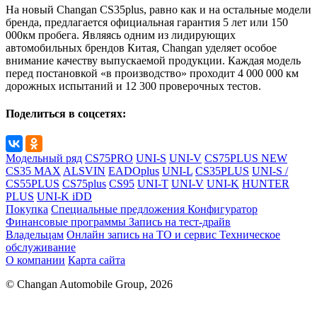
На новый Changan CS35plus, равно как и на остальные модели
бренда, предлагается официальная гарантия 5 лет или 150
000км пробега. Являясь одним из лидирующих
автомобильных брендов Китая, Changan уделяет особое
внимание качеству выпускаемой продукции. Каждая модель
перед постановкой «в производство» проходит 4 000 000 км
дорожных испытаний и 12 300 проверочных тестов.
Поделиться в соцсетях:
Модельный ряд
CS75PRO
UNI-S
UNI-V
CS75PLUS NEW
CS35 MAX
ALSVIN
EADOplus
UNI-L
CS35PLUS
UNI-S /
CS55PLUS
CS75plus
CS95
UNI-T
UNI-V
UNI-K
HUNTER
PLUS
UNI-K iDD
Покупка
Специальные предложения
Конфигуратор
Финансовые программы
Запись на тест-драйв
Владельцам
Онлайн запись на ТО и сервис
Техническое
обслуживание
О компании
Карта сайта
© Changan Automobile Group, 2026