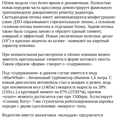
Облик модели стал более ярким и динамичным. Полностью
новая передняя часть кроссовера демонстрирует фамильную
трапецивидную декоративную решетку радиатора.
Светодиодная оптика имеет запоминающуюся конфигурацию:
узкие ДХО образовывают горизонтальную линию, а основная
головная оптика вынесена в отдельные блоки. Задняя оптика
также была создана заново и образует единый элемент,
изящный и эффектный. Новые увеличенные колесные диски
(18”) и красные акценты на кузове - намекают на азартный
характер новинки.
При внимательном рассмотрении в облике новинки можно
заметить оригинальные элементы в форме китового хвоста.
Таким образом «форма» говорит о «содержании».
Под «содержанием» в данном случае имеется в виду
«BlueWhale» - бензиновый турбомотор объемом 1,4 литра. С
новым двигателем автомобиль стал и мощнее и резвее, ведь
при неизменном весе (1465кг) мощность выросла на 28%
(150л.с.) а крутящий момент на 67% (255Н*м), причем
«плато» момента достигается уже при 1500rpm. Ассистирует
«Синиму Киту» 7-ми ступенчатая роботизированная коробка
передач с двумя сцеплениями «мокрого» типа.
Водителю вместо аналоговых «колодцев» предлагается