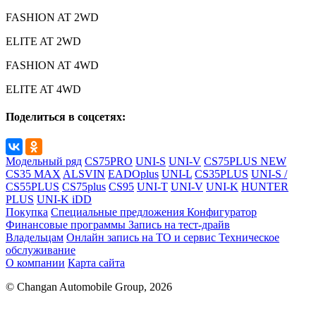
FASHION AT 2WD
ELITE AT 2WD
FASHION AT 4WD
ELITE AT 4WD
Поделиться в соцсетях:
Модельный ряд
CS75PRO
UNI-S
UNI-V
CS75PLUS NEW
CS35 MAX
ALSVIN
EADOplus
UNI-L
CS35PLUS
UNI-S /
CS55PLUS
CS75plus
CS95
UNI-T
UNI-V
UNI-K
HUNTER
PLUS
UNI-K iDD
Покупка
Специальные предложения
Конфигуратор
Финансовые программы
Запись на тест-драйв
Владельцам
Онлайн запись на ТО и сервис
Техническое
обслуживание
О компании
Карта сайта
© Changan Automobile Group, 2026