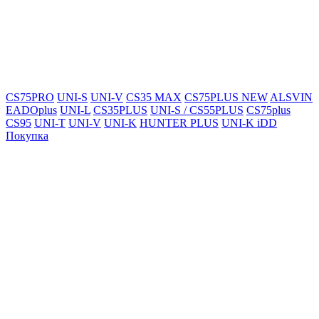
CS75PRO
UNI-S
UNI-V
CS35 MAX
CS75PLUS NEW
ALSVIN
EADOplus
UNI-L
CS35PLUS
UNI-S / CS55PLUS
CS75plus
CS95
UNI-T
UNI-V
UNI-K
HUNTER PLUS
UNI-K iDD
Покупка