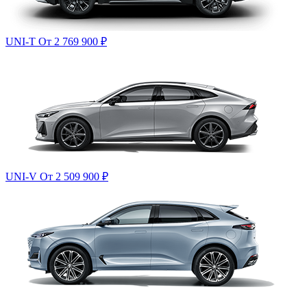
UNI-T
От 2 769 900
₽
UNI-V
От 2 509 900
₽