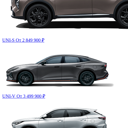
UNI-S
От 2 849 900
₽
UNI-V
От 3 499 900
₽