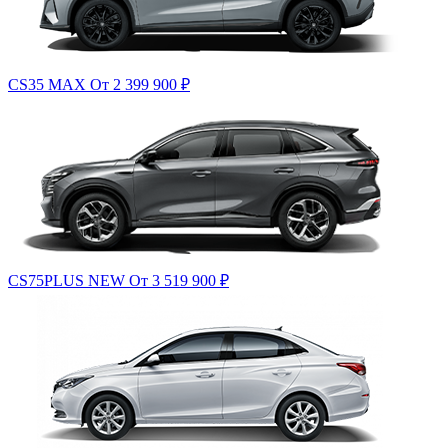
CS35 MAX
От 2 399 900
₽
CS75PLUS NEW
От 3 519 900
₽