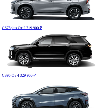
CS75plus
От 2 719 900
₽
CS95
От 4 329 900
₽