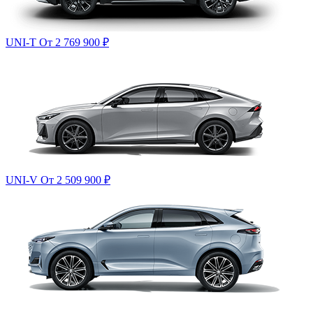
UNI-T
От 2 769 900
₽
UNI-V
От 2 509 900
₽