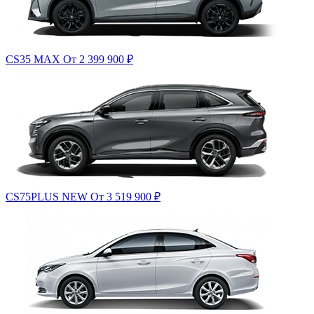
CS35 MAX
От 2 399 900
₽
CS75PLUS NEW
От 3 519 900
₽