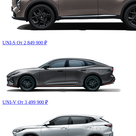
UNI-S
От 2 849 900
₽
UNI-V
От 3 499 900
₽