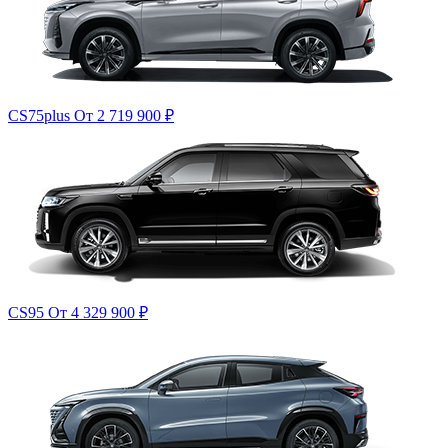
CS75plus
От 2 719 900
₽
CS95
От 4 329 900
₽