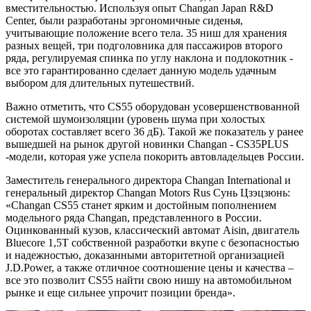
вместительностью. Используя опыт Changan Japan R&D
Center, были разработаны эргономичные сиденья,
учитывающие положение всего тела. 35 ниш для хранения
разных вещей, три подголовника для пассажиров второго
ряда, регулируемая спинка по углу наклона и подлокотник -
все это гарантированно сделает данную модель удачным
выбором для длительных путешествий.
Важно отметить, что CS55 оборудован усовершенствованной
системой шумоизоляции (уровень шума при холостых
оборотах составляет всего 36 дБ). Такой же показатель у ранее
вышедшей на рынок другой новинки Changan - CS35PLUS
-модели, которая уже успела покорить автовладельцев России.
Заместитель генерального директора Changan International и
генеральный директор Changan Motors Rus Сунь Цзэцзюнь:
«Changan CS55 станет ярким и достойным пополнением
модельного ряда Changan, представленного в России.
Оцинкованный кузов, классический автомат Aisin, двигатель
Bluecore 1,5T собственной разработки вкупе с безопасностью
и надежностью, доказанными авторитетной организацией
J.D.Power, а также отличное соотношение цены и качества –
все это позволит CS55 найти свою нишу на автомобильном
рынке и еще сильнее упрочит позиции бренда».