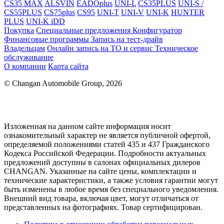
CS35 MAX
ALSVIN
EADOplus
UNI-L
CS35PLUS
UNI-S /
CS55PLUS
CS75plus
CS95
UNI-T
UNI-V
UNI-K
HUNTER
PLUS
UNI-K iDD
Покупка
Специальные предложения
Конфигуратор
Финансовые программы
Запись на тест-драйв
Владельцам
Онлайн запись на ТО и сервис
Техническое
обслуживание
О компании
Карта сайта
© Changan Automobile Group, 2026
Изложенная на данном сайте информация носит
ознакомительный характер не является публичной офертой,
определяемой положениями статей 435 и 437 Гражданского
Кодекса Российской Федерации. Подробности актуальных
предложений доступны в салонах официальных дилеров
CHANGAN. Указанные на сайте цены, комплектации и
технические характеристики, а также условия гарантии могут
быть изменены в любое время без специального уведомления.
Внешний вид товара, включая цвет, могут отличаться от
представленных на фотографиях. Товар сертифицирован.