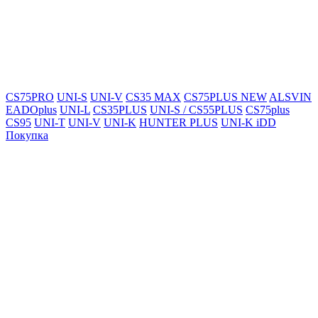
CS75PRO
UNI-S
UNI-V
CS35 MAX
CS75PLUS NEW
ALSVIN
EADOplus
UNI-L
CS35PLUS
UNI-S / CS55PLUS
CS75plus
CS95
UNI-T
UNI-V
UNI-K
HUNTER PLUS
UNI-K iDD
Покупка