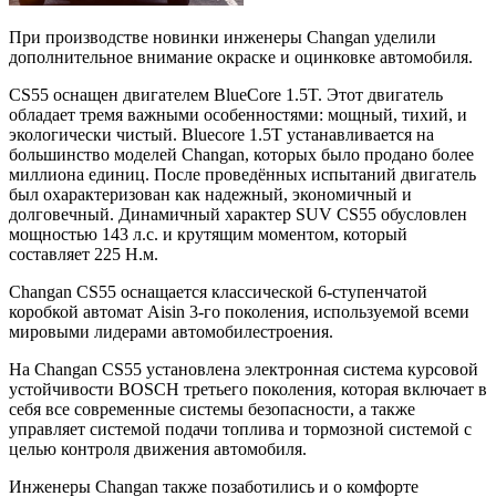
При производстве новинки инженеры Changan уделили
дополнительное внимание окраске и оцинковке автомобиля.
CS55 оснащен двигателем BlueCore 1.5T. Этот двигатель
обладает тремя важными особенностями: мощный, тихий, и
экологически чистый. Bluecore 1.5T устанавливается на
большинство моделей Changan, которых было продано более
миллиона единиц. После проведённых испытаний двигатель
был охарактеризован как надежный, экономичный и
долговечный. Динамичный характер SUV CS55 обусловлен
мощностью 143 л.с. и крутящим моментом, который
составляет 225 Н.м.
Changan CS55 оснащается классической 6-ступенчатой
коробкой автомат Aisin 3-го поколения, используемой всеми
мировыми лидерами автомобилестроения.
На Changan CS55 установлена электронная система курсовой
устойчивости BOSCH третьего поколения, которая включает в
себя все современные системы безопасности, а также
управляет системой подачи топлива и тормозной системой с
целью контроля движения автомобиля.
Инженеры Changan также позаботились и о комфорте