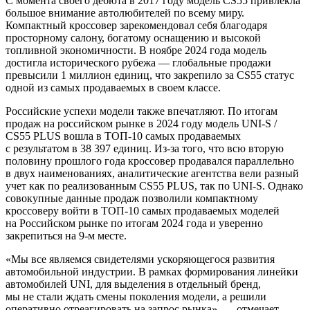
С момента своего дебюта в 2017 году модель CS55 привлекла
большое внимание автолюбителей по всему миру.
Компактный кроссовер зарекомендовал себя благодаря
просторному салону, богатому оснащению и высокой
топливной экономичности. В ноябре 2024 года модель
достигла исторического рубежа — глобальные продажи
превысили 1 миллион единиц, что закрепило за CS55 статус
одной из самых продаваемых в своем классе.
Российские успехи модели также впечатляют. По итогам
продаж на российском рынке в 2024 году модель UNI-S /
CS55 PLUS вошла в ТОП-10 самых продаваемых
с результатом в 38 397 единиц. Из-за того, что всю вторую
половину прошлого года кроссовер продавался параллельно
в двух наименованиях, аналитические агентства вели разный
учет как по реализованным CS55 PLUS, так по UNI-S. Однако
совокупные данные продаж позволили компактному
кроссоверу войти в ТОП-10 самых продаваемых моделей
на Российском рынке по итогам 2024 года и уверенно
закрепиться на 9-м месте.
«Мы все являемся свидетелями ускоряющегося развития
автомобильной индустрии. В рамках формирования линейки
автомобилей UNI, для выделения в отдельный бренд,
мы не стали ждать смены поколения модели, а решили
оперативно отреагировать на запрос рынка», — отмечает