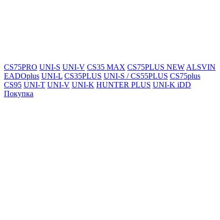
CS75PRO
UNI-S
UNI-V
CS35 MAX
CS75PLUS NEW
ALSVIN
EADOplus
UNI-L
CS35PLUS
UNI-S / CS55PLUS
CS75plus
CS95
UNI-T
UNI-V
UNI-K
HUNTER PLUS
UNI-K iDD
Покупка