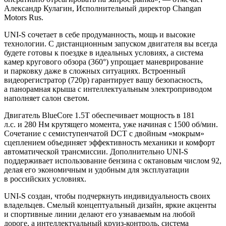
Александр Кулагин, Исполнительный директор Changan
Motors Rus.
UNI-S сочетает в себе продуманность, мощь и высокие
технологии. С дистанционным запуском двигателя вы всегда
будете готовы к поездке в идеальных условиях, а система
камер кругового обзора (360°) упрощает маневрирование
и парковку даже в сложных ситуациях. Встроенный
видеорегистратор (720p) гарантирует вашу безопасность,
а панорамная крыша с интеллектуальным электроприводом
наполняет салон светом.
Двигатель BlueCore 1.5T обеспечивает мощность в 181
л.с. и 280 Нм крутящего момента, уже начиная с 1500 об/мин.
Сочетание с семиступенчатой DCT с двойным «мокрым»
сцеплением объединяет эффективность механики и комфорт
автоматической трансмиссии. Дополнительно UNI-S
поддерживает использование бензина с октановым числом 92,
делая его экономичным и удобным для эксплуатации
в российских условиях.
UNI-S создан, чтобы подчеркнуть индивидуальность своих
владельцев. Смелый концептуальный дизайн, яркие акценты
и спортивные линии делают его узнаваемым на любой
дороге, а интеллектуальный круиз-контроль, система