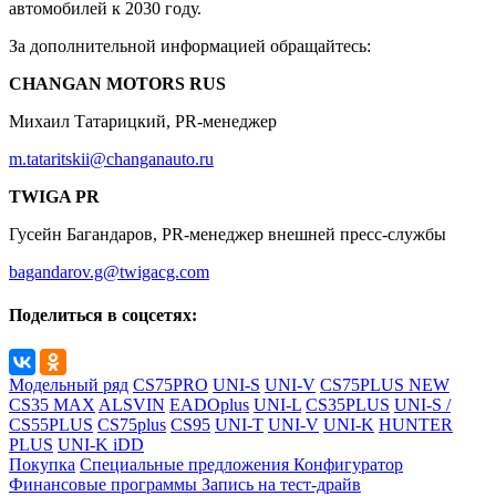
автомобилей к 2030 году.
За дополнительной информацией обращайтесь:
CHANGAN MOTORS RUS
Михаил Татарицкий, PR-менеджер
m.tataritskii@changanauto.ru
TWIGA PR
Гусейн Багандаров, PR-менеджер внешней пресс-службы
bagandarov.g@twigacg.com
Поделиться в соцсетях:
Модельный ряд
CS75PRO
UNI-S
UNI-V
CS75PLUS NEW
CS35 MAX
ALSVIN
EADOplus
UNI-L
CS35PLUS
UNI-S /
CS55PLUS
CS75plus
CS95
UNI-T
UNI-V
UNI-K
HUNTER
PLUS
UNI-K iDD
Покупка
Специальные предложения
Конфигуратор
Финансовые программы
Запись на тест-драйв