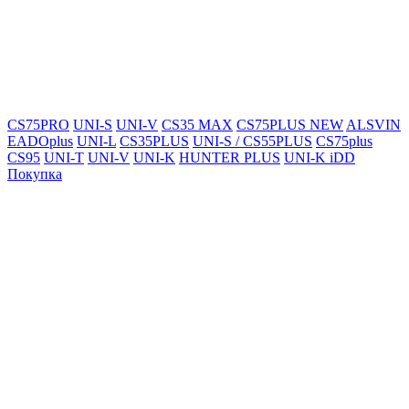
CS75PRO
UNI-S
UNI-V
CS35 MAX
CS75PLUS NEW
ALSVIN
EADOplus
UNI-L
CS35PLUS
UNI-S / CS55PLUS
CS75plus
CS95
UNI-T
UNI-V
UNI-K
HUNTER PLUS
UNI-K iDD
Покупка