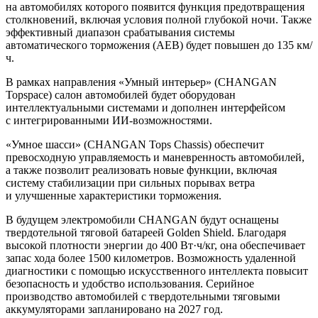
на автомобилях которого появится функция предотвращения
столкновений, включая условия полной глубокой ночи. Также
эффективный диапазон срабатывания системы
автоматического торможения (AEB) будет повышен до 135 км/
ч.
В рамках направления «Умный интерьер» (CHANGAN
Topspace) салон автомобилей будет оборудован
интеллектуальными системами и дополнен интерфейсом
с интегрированными ИИ-возможностями.
«Умное шасси» (CHANGAN Tops Chassis) обеспечит
превосходную управляемость и маневренность автомобилей,
а также позволит реализовать новые функции, включая
систему стабилизации при сильных порывах ветра
и улучшенные характеристики торможения.
В будущем электромобили CHANGAN будут оснащены
твердотельной тяговой батареей Golden Shield. Благодаря
высокой плотности энергии до 400 Вт·ч/кг, она обеспечивает
запас хода более 1500 километров. Возможность удаленной
диагностики с помощью искусственного интеллекта повысит
безопасность и удобство использования. Серийное
производство автомобилей с твердотельными тяговыми
аккумуляторами запланировано на 2027 год.