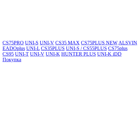
CS75PRO
UNI-S
UNI-V
CS35 MAX
CS75PLUS NEW
ALSVIN
EADOplus
UNI-L
CS35PLUS
UNI-S / CS55PLUS
CS75plus
CS95
UNI-T
UNI-V
UNI-K
HUNTER PLUS
UNI-K iDD
Покупка