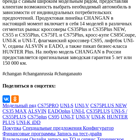
бренда с самым широким модельным рядом, предоставляя
клиентам возможность выбрать необходимый автомобиль в
зависимости от индивидуальных потребительских
предпочтений. Продуктовая линейка CHANGAN в
настоящий момент включает в себя 14 моделей в различных
сегментах рынка: кроссоверы CS35Plus и CS35Plus NEW,
CS55 и CS55Plus, CS75FL и CS75Plus, кросс-купе CS85Coupe,
UNI-K и UNI-T, флагманский кроссовер CS95, лифтбэк UNI-
V, седаны ALSVIN и EADO, а также пикап бизнес-класса
HUNTER Plus. На любую модель CHANGAN в России
предоставляется оригинальная заводская гарантия 5 лет или
150 000 км.
#changan #changanrussia #changanauto
Поделиться в соцсетях:
Модельный ряд
CS75PRO
UNI-S
UNI-V
CS75PLUS NEW
CS35 MAX
ALSVIN
EADOplus
UNI-L
CS35PLUS
UNI-S /
CS55PLUS
CS75plus
CS95
UNI-T
UNI-V
UNI-K
HUNTER
PLUS
UNI-K iDD
Покупка
Специальные предложения
Конфигуратор
Финансовые программы
Запись на тест-драйв
Владельцам
Онлайн запись на ТО и сервис
Техническое