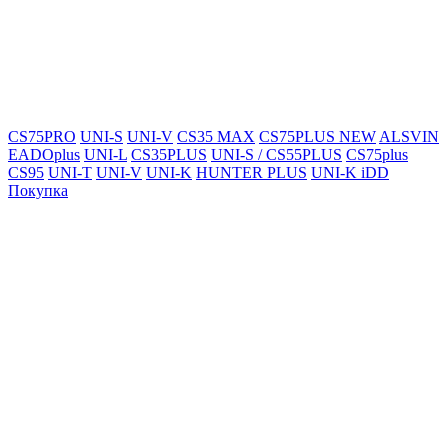
CS75PRO
UNI-S
UNI-V
CS35 MAX
CS75PLUS NEW
ALSVIN
EADOplus
UNI-L
CS35PLUS
UNI-S / CS55PLUS
CS75plus
CS95
UNI-T
UNI-V
UNI-K
HUNTER PLUS
UNI-K iDD
Покупка