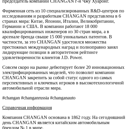
председатель компании CHANGAN г-н Чжу Хуаронг.
Фирменная сеть из 10 специализированных R&D-центров по
исследованиям и разработкам CHANGAN представлена в 6
странах мира: Китае, Японии, Италии, Великобритании,
Германии и США. В компании работают 18 000
квалифицированных инженеров из 30 стран мира, а в
арсенале бренда свыше 15 000 уникальных патентов. В
частности, за это CHANGAN удостоился множества
престижных международных наград и полноправно занял
лидирующие позиции в авторитетном рейтинге
удовлетворенности клиентов J.D. Power.
Совсем скоро на рынке дебютирует более 20 инновационных
электрифицированных моделей, что позволит компании
CHANGAN закрепить за собой статус одного из самых
перспективных и ключевых игроков в высокотехнологичной
автомобильной отрасли мира.
#changan #changanrussia #changanauto
Справочная информация
Компания CHANGAN основана в 1862 году. На сегодняшний
день CHANGAN является китайским автомобильным
брендом № 1 в мире.