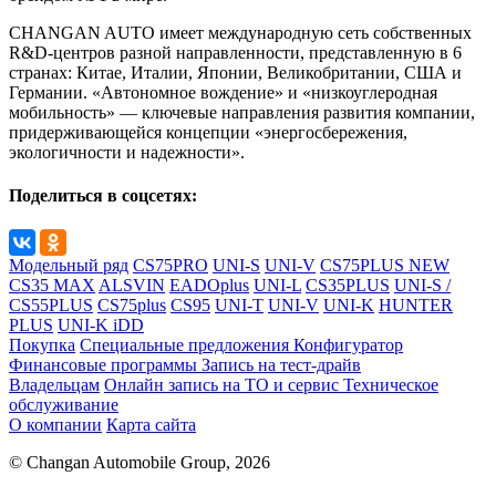
CHANGAN AUTO имеет международную сеть собственных
R&D-центров разной направленности, представленную в 6
странах: Китае, Италии, Японии, Великобритании, США и
Германии. «Автономное вождение» и «низкоуглеродная
мобильность» — ключевые направления развития компании,
придерживающейся концепции «энергосбережения,
экологичности и надежности».
Поделиться в соцсетях:
Модельный ряд
CS75PRO
UNI-S
UNI-V
CS75PLUS NEW
CS35 MAX
ALSVIN
EADOplus
UNI-L
CS35PLUS
UNI-S /
CS55PLUS
CS75plus
CS95
UNI-T
UNI-V
UNI-K
HUNTER
PLUS
UNI-K iDD
Покупка
Специальные предложения
Конфигуратор
Финансовые программы
Запись на тест-драйв
Владельцам
Онлайн запись на ТО и сервис
Техническое
обслуживание
О компании
Карта сайта
© Changan Automobile Group, 2026