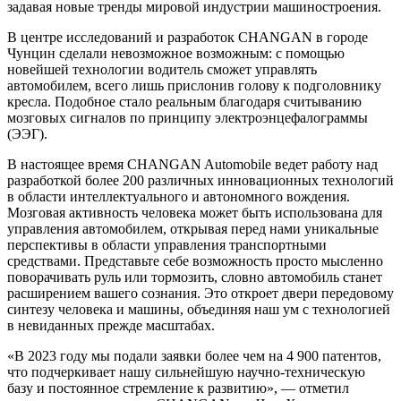
задавая новые тренды мировой индустрии машиностроения.
В центре исследований и разработок CHANGAN в городе
Чунцин сделали невозможное возможным: с помощью
новейшей технологии водитель сможет управлять
автомобилем, всего лишь прислонив голову к подголовнику
кресла. Подобное стало реальным благодаря считыванию
мозговых сигналов по принципу электроэнцефалограммы
(ЭЭГ).
В настоящее время CHANGAN Automobile ведет работу над
разработкой более 200 различных инновационных технологий
в области интеллектуального и автономного вождения.
Мозговая активность человека может быть использована для
управления автомобилем, открывая перед нами уникальные
перспективы в области управления транспортными
средствами. Представьте себе возможность просто мысленно
поворачивать руль или тормозить, словно автомобиль станет
расширением вашего сознания. Это откроет двери передовому
синтезу человека и машины, объединяя наш ум с технологией
в невиданных прежде масштабах.
«В 2023 году мы подали заявки более чем на 4 900 патентов,
что подчеркивает нашу сильнейшую научно-техническую
базу и постоянное стремление к развитию», — отметил