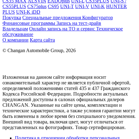
CS35 MAX
ALSVIN
EADOplus
UNI-L
CS35PLUS
UNI-S /
CS55PLUS
CS75plus
CS95
UNI-T
UNI-V
UNI-K
HUNTER
PLUS
UNI-K iDD
Покупка
Специальные предложения
Конфигуратор
Финансовые программы
Запись на тест-драйв
Владельцам
Онлайн запись на ТО и сервис
Техническое
обслуживание
О компании
Карта сайта
© Changan Automobile Group, 2026
Изложенная на данном сайте информация носит
ознакомительный характер не является публичной офертой,
определяемой положениями статей 435 и 437 Гражданского
Кодекса Российской Федерации. Подробности актуальных
предложений доступны в салонах официальных дилеров
CHANGAN. Указанные на сайте цены, комплектации и
технические характеристики, а также условия гарантии могут
быть изменены в любое время без специального уведомления.
Внешний вид товара, включая цвет, могут отличаться от
представленных на фотографиях. Товар сертифицирован.
Политика в отношении обработки персональных