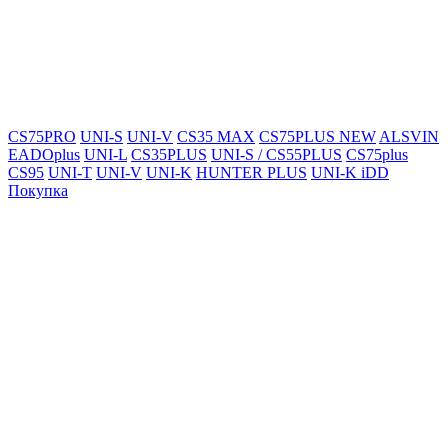
CS75PRO
UNI-S
UNI-V
CS35 MAX
CS75PLUS NEW
ALSVIN
EADOplus
UNI-L
CS35PLUS
UNI-S / CS55PLUS
CS75plus
CS95
UNI-T
UNI-V
UNI-K
HUNTER PLUS
UNI-K iDD
Покупка