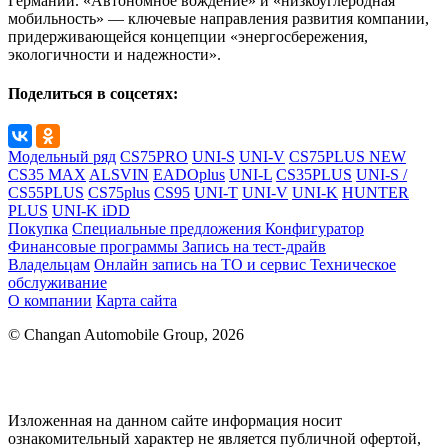
Германии. «Автономное вождение» и «низкоуглеродная
мобильность» — ключевые направления развития компании,
придерживающейся концепции «энергосбережения,
экологичности и надежности».
Поделиться в соцсетях:
Модельный ряд
CS75PRO
UNI-S
UNI-V
CS75PLUS NEW
CS35 MAX
ALSVIN
EADOplus
UNI-L
CS35PLUS
UNI-S /
CS55PLUS
CS75plus
CS95
UNI-T
UNI-V
UNI-K
HUNTER
PLUS
UNI-K iDD
Покупка
Специальные предложения
Конфигуратор
Финансовые программы
Запись на тест-драйв
Владельцам
Онлайн запись на ТО и сервис
Техническое
обслуживание
О компании
Карта сайта
© Changan Automobile Group, 2026
Изложенная на данном сайте информация носит
ознакомительный характер не является публичной офертой,