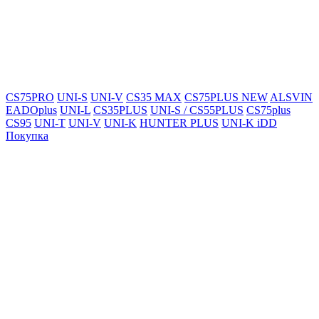
CS75PRO
UNI-S
UNI-V
CS35 MAX
CS75PLUS NEW
ALSVIN
EADOplus
UNI-L
CS35PLUS
UNI-S / CS55PLUS
CS75plus
CS95
UNI-T
UNI-V
UNI-K
HUNTER PLUS
UNI-K iDD
Покупка