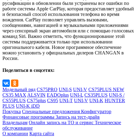
русификации в обновлении были устранены все ошибки по
работе системы Apple CarPlay, которая предоставляет удобный
и безопасный способ использования телефона во время
вождения. CarPlay позволяет управлять вызовами,
сообщениями, навигацией и музыкальными приложениями
через сенсорный экран автомобиля или с помощью голосовых
команд Siri. Важно отметить, что функционирование этой
системы поддерживается только при использовании
оригинального кабеля. Новое программное обеспечение
можно установить у официальных дилеров CHANGAN в
России.
Поделиться в соцсетях:
Модельный ряд
CS75PRO
UNI-S
UNI-V
CS75PLUS NEW
CS35 MAX
ALSVIN
EADOplus
UNI-L
CS35PLUS
UNI-S /
CS55PLUS
CS75plus
CS95
UNI-T
UNI-V
UNI-K
HUNTER
PLUS
UNI-K iDD
Покупка
Специальные предложения
Конфигуратор
Финансовые программы
Запись на тест-драйв
Владельцам
Онлайн запись на ТО и сервис
Техническое
обслуживание
О компании
Карта сайта