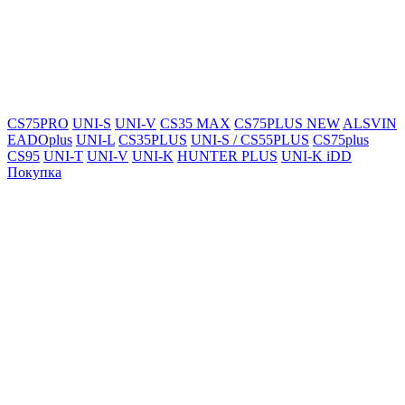
CS75PRO
UNI-S
UNI-V
CS35 MAX
CS75PLUS NEW
ALSVIN
EADOplus
UNI-L
CS35PLUS
UNI-S / CS55PLUS
CS75plus
CS95
UNI-T
UNI-V
UNI-K
HUNTER PLUS
UNI-K iDD
Покупка