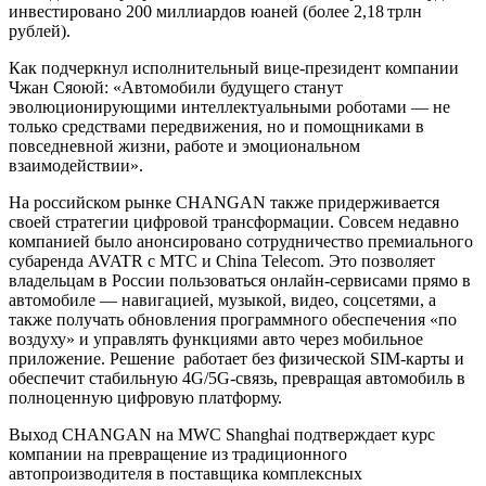
инвестировано 200 миллиардов юаней (более 2,18 трлн
рублей).
Как подчеркнул исполнительный вице-президент компании
Чжан Сяоюй: «Автомобили будущего станут
эволюционирующими интеллектуальными роботами — не
только средствами передвижения, но и помощниками в
повседневной жизни, работе и эмоциональном
взаимодействии».
На российском рынке CHANGAN также придерживается
своей стратегии цифровой трансформации. Совсем недавно
компанией было анонсировано сотрудничество премиального
субаренда AVATR с МТС и China Telecom. Это позволяет
владельцам в России пользоваться онлайн-сервисами прямо в
автомобиле — навигацией, музыкой, видео, соцсетями, а
также получать обновления программного обеспечения «по
воздуху» и управлять функциями авто через мобильное
приложение. Решение работает без физической SIM-карты и
обеспечит стабильную 4G/5G-связь, превращая автомобиль в
полноценную цифровую платформу.
Выход CHANGAN на MWC Shanghai подтверждает курс
компании на превращение из традиционного
автопроизводителя в поставщика комплексных