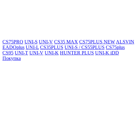
CS75PRO
UNI-S
UNI-V
CS35 MAX
CS75PLUS NEW
ALSVIN
EADOplus
UNI-L
CS35PLUS
UNI-S / CS55PLUS
CS75plus
CS95
UNI-T
UNI-V
UNI-K
HUNTER PLUS
UNI-K iDD
Покупка