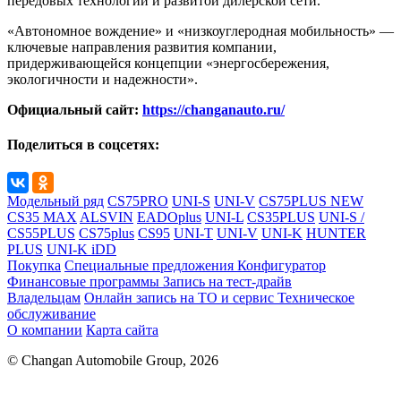
передовых технологий и развитой дилерской сети.
«Автономное вождение» и «низкоуглеродная мобильность» —
ключевые направления развития компании,
придерживающейся концепции «энергосбережения,
экологичности и надежности».
Официальный сайт:
https://changanauto.ru/
Поделиться в соцсетях:
Модельный ряд
CS75PRO
UNI-S
UNI-V
CS75PLUS NEW
CS35 MAX
ALSVIN
EADOplus
UNI-L
CS35PLUS
UNI-S /
CS55PLUS
CS75plus
CS95
UNI-T
UNI-V
UNI-K
HUNTER
PLUS
UNI-K iDD
Покупка
Специальные предложения
Конфигуратор
Финансовые программы
Запись на тест-драйв
Владельцам
Онлайн запись на ТО и сервис
Техническое
обслуживание
О компании
Карта сайта
© Changan Automobile Group, 2026