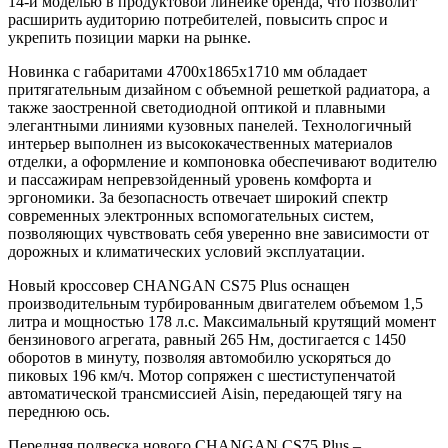
14-й моделью в продуктовой линейке бренда, что позволит
расширить аудиторию потребителей, повысить спрос и
укрепить позиции марки на рынке.
Новинка с габаритами 4700х1865х1710 мм обладает
притягательным дизайном с объемной решеткой радиатора, а
также заостренной светодиодной оптикой и плавными
элегантными линиями кузовных панелей. Технологичный
интерьер выполнен из высококачественных материалов
отделки, а оформление и компоновка обеспечивают водителю
и пассажирам непревзойденный уровень комфорта и
эргономики. За безопасность отвечает широкий спектр
современных электронных вспомогательных систем,
позволяющих чувствовать себя уверенно вне зависимости от
дорожных и климатических условий эксплуатации.
Новый кроссовер CHANGAN CS75 Plus оснащен
производительным турбированным двигателем объемом 1,5
литра и мощностью 178 л.с. Максимальный крутящий момент
бензинового агрегата, равный 265 Нм, достигается с 1450
оборотов в минуту, позволяя автомобилю ускоряться до
пиковых 196 км/ч. Мотор сопряжен с шестиступенчатой
автоматической трансмиссией Aisin, передающей тягу на
переднюю ось.
Передняя подвеска нового CHANGAN CS75 Plus –