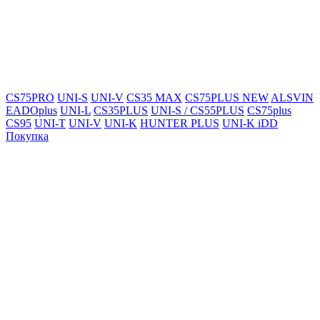
CS75PRO
UNI-S
UNI-V
CS35 MAX
CS75PLUS NEW
ALSVIN
EADOplus
UNI-L
CS35PLUS
UNI-S / CS55PLUS
CS75plus
CS95
UNI-T
UNI-V
UNI-K
HUNTER PLUS
UNI-K iDD
Покупка