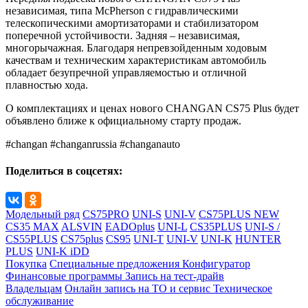
независимая, типа McPherson с гидравлическими
телескопическими амортизаторами и стабилизатором
поперечной устойчивости. Задняя – независимая,
многорычажная. Благодаря непревзойденным ходовым
качествам и техническим характеристикам автомобиль
обладает безупречной управляемостью и отличной
плавностью хода.
О комплектациях и ценах нового CHANGAN CS75 Plus будет
объявлено ближе к официальному старту продаж.
#changan #changanrussia #changanauto
Поделиться в соцсетях:
Модельный ряд
CS75PRO
UNI-S
UNI-V
CS75PLUS NEW
CS35 MAX
ALSVIN
EADOplus
UNI-L
CS35PLUS
UNI-S /
CS55PLUS
CS75plus
CS95
UNI-T
UNI-V
UNI-K
HUNTER
PLUS
UNI-K iDD
Покупка
Специальные предложения
Конфигуратор
Финансовые программы
Запись на тест-драйв
Владельцам
Онлайн запись на ТО и сервис
Техническое
обслуживание