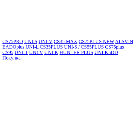
CS75PRO
UNI-S
UNI-V
CS35 MAX
CS75PLUS NEW
ALSVIN
EADOplus
UNI-L
CS35PLUS
UNI-S / CS55PLUS
CS75plus
CS95
UNI-T
UNI-V
UNI-K
HUNTER PLUS
UNI-K iDD
Покупка