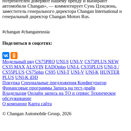
потребителей доверяют нашему бренду и выбирают
автомобили Changan», — комментирует Сунь Цзэцзюнь,
заместитель генерального директора Changan International и
генеральный директор Changan Motors Rus.
#changan #changanrussia
Поделиться в соцсетях:
Модельный ряд
CS75PRO
UNI-S
UNI-V
CS75PLUS NEW
CS35 MAX
ALSVIN
EADOplus
UNI-L
CS35PLUS
UNI-S /
CS55PLUS
CS75plus
CS95
UNI-T
UNI-V
UNI-K
HUNTER
PLUS
UNI-K iDD
Покупка
Специальные предложения
Конфигуратор
Финансовые программы
Запись на тест-драйв
Владельцам
Онлайн запись на ТО и сервис
Техническое
обслуживание
О компании
Карта сайта
© Changan Automobile Group, 2026