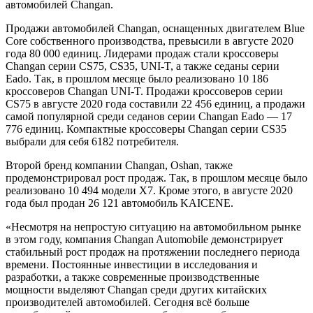
автомобилей Changan.
Продажи автомобилей Changan, оснащенных двигателем Blue
Core собственного производства, превысили в августе 2020
года 80 000 единиц. Лидерами продаж стали кроссоверы
Changan серии CS75, CS35, UNI-T, а также седаны серии
Eado. Так, в прошлом месяце было реализовано 10 186
кроссоверов Changan UNI-T. Продажи кроссоверов серии
CS75 в августе 2020 года составили 22 456 единиц, а продажи
самой популярной среди седанов серии Changan Eado — 17
776 единиц. Компактные кроссоверы Changan серии CS35
выбрали для себя 6182 потребителя.
Второй бренд компании Changan, Oshan, также
продемонстрировал рост продаж. Так, в прошлом месяце было
реализовано 10 494 модели X7. Кроме этого, в августе 2020
года был продан 26 121 автомобиль KAICENE.
«Несмотря на непростую ситуацию на автомобильном рынке
в этом году, компания Changan Automobile демонстрирует
стабильный рост продаж на протяжении последнего периода
времени. Постоянные инвестиции в исследования и
разработки, а также современные производственные
мощности выделяют Changan среди других китайских
производителей автомобилей. Сегодня всё больше