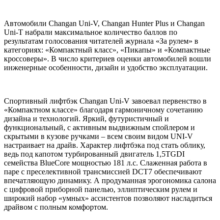
Автомобили Changan Uni-V, Changan Hunter Plus и Changan
Uni-T набрали максимальное количество баллов по
результатам голосования читателей журнала «За рулем» в
категориях: «Компактный класс», «Пикапы» и «Компактные
кроссоверы». В число критериев оценки автомобилей вошли
инженерные особенности, дизайн и удобство эксплуатации.
Спортивный лифтбэк Changan Uni-V завоевал первенство в
«Компактном классе» благодаря гармоничному сочетанию
дизайна и технологий. Яркий, футуристичный и
функциональный, с активным выдвижным спойлером и
скрытыми в кузове ручками – всем своим видом UNI-V
настраивает на драйв. Характер лифтбэка под стать облику,
ведь под капотом турбированный двигатель 1,5TGDI
семейства BlueCore мощностью 181 л.с. Слаженная работа в
паре с преселективной трансмиссией DCT7 обеспечивают
впечатляющую динамику. А продуманная эрогономика салона
с цифровой приборной панелью, эллиптическим рулем и
широкий набор «умных» ассистентов позволяют насладиться
драйвом с полным комфортом.