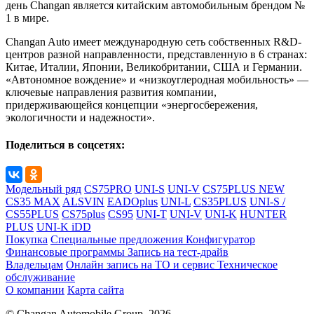
день Changan является китайским автомобильным брендом №
1 в мире.
Changan Auto имеет международную сеть собственных R&D-
центров разной направленности, представленную в 6 странах:
Китае, Италии, Японии, Великобритании, США и Германии.
«Автономное вождение» и «низкоуглеродная мобильность» —
ключевые направления развития компании,
придерживающейся концепции «энергосбережения,
экологичности и надежности».
Поделиться в соцсетях:
Модельный ряд
CS75PRO
UNI-S
UNI-V
CS75PLUS NEW
CS35 MAX
ALSVIN
EADOplus
UNI-L
CS35PLUS
UNI-S /
CS55PLUS
CS75plus
CS95
UNI-T
UNI-V
UNI-K
HUNTER
PLUS
UNI-K iDD
Покупка
Специальные предложения
Конфигуратор
Финансовые программы
Запись на тест-драйв
Владельцам
Онлайн запись на ТО и сервис
Техническое
обслуживание
О компании
Карта сайта
© Changan Automobile Group, 2026