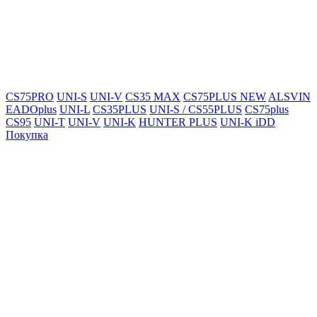
CS75PRO
UNI-S
UNI-V
CS35 MAX
CS75PLUS NEW
ALSVIN
EADOplus
UNI-L
CS35PLUS
UNI-S / CS55PLUS
CS75plus
CS95
UNI-T
UNI-V
UNI-K
HUNTER PLUS
UNI-K iDD
Покупка