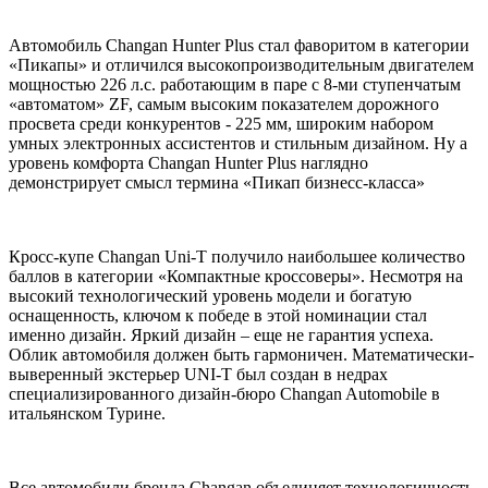
Автомобиль Changan Hunter Plus стал фаворитом в категории
«Пикапы» и отличился высокопроизводительным двигателем
мощностью 226 л.с. работающим в паре с 8-ми ступенчатым
«автоматом» ZF, самым высоким показателем дорожного
просвета среди конкурентов - 225 мм, широким набором
умных электронных ассистентов и стильным дизайном. Ну а
уровень комфорта Changan Hunter Plus наглядно
демонстрирует смысл термина «Пикап бизнесс-класса»
Кросс-купе Changan Uni-T получило наибольшее количество
баллов в категории «Компактные кроссоверы». Несмотря на
высокий технологический уровень модели и богатую
оснащенность, ключом к победе в этой номинации стал
именно дизайн. Яркий дизайн – еще не гарантия успеха.
Облик автомобиля должен быть гармоничен. Математически-
выверенный экстерьер UNI-T был создан в недрах
специализированного дизайн-бюро Changan Automobile в
итальянском Турине.
Все автомобили бренда Changan объединяет технологичность,